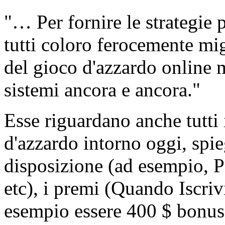
"… Per fornire le strategie p
tutti coloro ferocemente mig
del gioco d'azzardo online m
sistemi ancora e ancora."
Esse riguardano anche tutti 
d'azzardo intorno oggi, spie
disposizione (ad esempio, P
etc), i premi (Quando Iscriv
esempio essere 400 $ bonus 