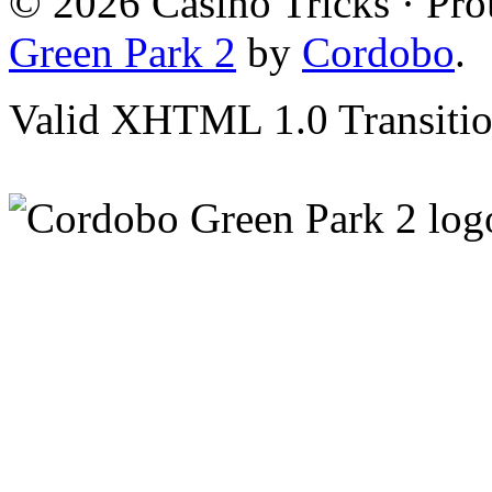
© 2026 Casino Tricks · Pr
Green Park 2
by
Cordobo
.
Valid XHTML 1.0 Transition