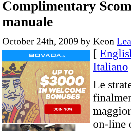
Complimentary Scomm
manuale
October 24th, 2009 by Keon
Lea
[
Englis
Italiano
Le strat
finalmen
maggior
on-line 