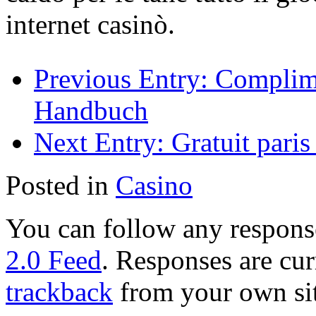
internet casinò.
Previous Entry:
Complime
Handbuch
Next Entry:
Gratuit pari
Posted in
Casino
You can follow any response
2.0 Feed
. Responses are cur
trackback
from your own sit