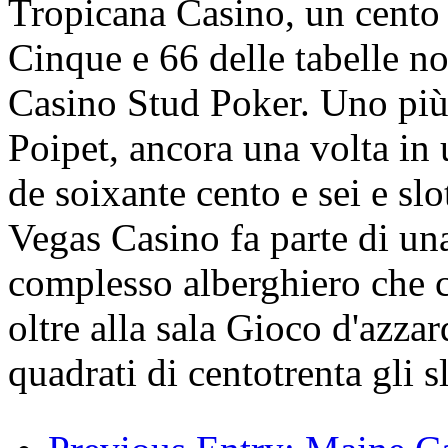
Tropicana Casino, un cento 
Cinque e 66 delle tabelle n
Casino Stud Poker. Uno più
Poipet, ancora una volta in 
de soixante cento e sei e sl
Vegas Casino fa parte di un
complesso alberghiero che c
oltre alla sala Gioco d'azzar
quadrati di centotrenta gli s