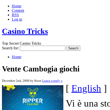
Home
Content
RSS
Log in
Casino Tricks
Top Secret Casino Tricks
Search for:
Home
Vente Cambogia giochi
December 2nd, 2009 by Keon
Leave a reply »
[
English
]
Vi è una sto