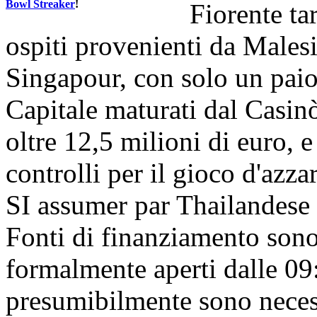
Bowl Streaker
!
Fiorente tar
ospiti provenienti da Males
Singapour, con solo un paio
Capitale maturati dal Casinò
oltre 12,5 milioni di euro, 
controlli per il gioco d'azza
SI assumer par Thailandese 
Fonti di finanziamento sono 
formalmente aperti dalle 09:
presumibilmente sono necess