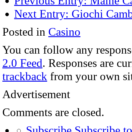
Previous Entry:
Maine Ca
Next Entry:
Giochi Camb
Posted in
Casino
You can follow any response
2.0 Feed
. Responses are cur
trackback
from your own sit
Advertisement
Comments are closed.
Subscribe
Subscribe to