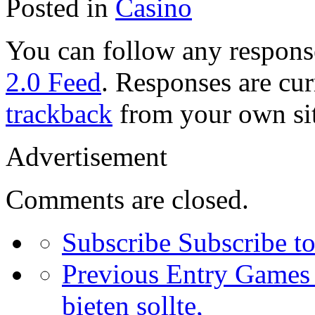
Posted in
Casino
You can follow any response
2.0 Feed
. Responses are cur
trackback
from your own sit
Advertisement
Comments are closed.
Subscribe
Subscribe to
Previous Entry
Games 
bieten sollte,