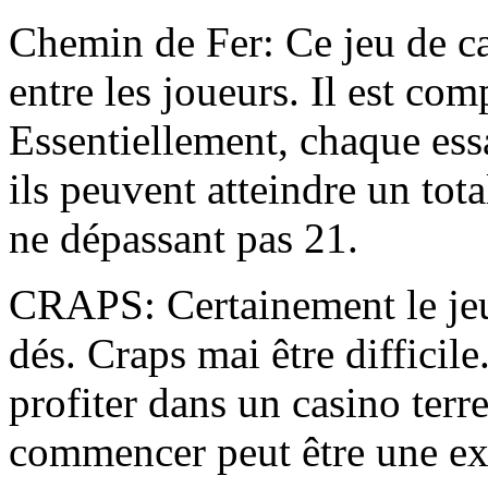
Chemin de Fer: Ce jeu de car
entre les joueurs. Il est com
Essentiellement, chaque essa
ils peuvent atteindre un tot
ne dépassant pas 21.
CRAPS: Certainement le jeu
dés. Craps mai être difficile
profiter dans un casino terre
commencer peut être une exp