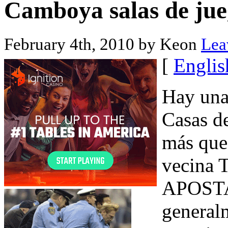
Camboya salas de ju
February 4th, 2010 by Keon
Lea
[
Englis
Hay una 
Casas d
más que 
vecina T
APOSTAR
general