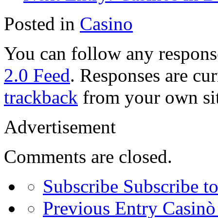
Posted in
Casino
You can follow any response
2.0 Feed
. Responses are cur
trackback
from your own sit
Advertisement
Comments are closed.
Subscribe
Subscribe to
Previous Entry
Casinò