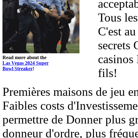
accepta
Tous le
C'est a
secrets
casinos 
Read more about the
Las Vegas 2024 Super
Bowl Streaker
!
fils!
Premières maisons de jeu 
Faibles costs d'Investissem
permettre de Donner plus gro
donneur d'ordre, plus fréqu