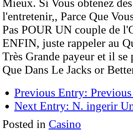
Mieux. Si Vous obtenez des
l'entretenir,, Parce Que Vo
Pas POUR UN couple de l'O
ENFIN, juste rappeler au Q
Très Grande payeur et il se
Que Dans Le Jacks or Better
Previous Entry:
Previous
Next Entry:
N. ingerir U
Posted in
Casino