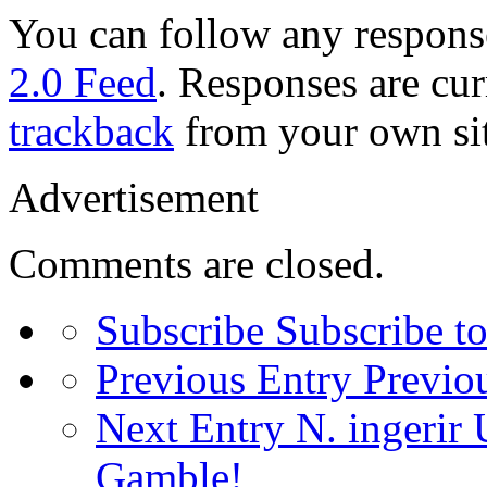
You can follow any response
2.0 Feed
. Responses are cur
trackback
from your own sit
Advertisement
Comments are closed.
Subscribe
Subscribe to
Previous Entry
Previou
Next Entry
N. ingerir
Gamble!