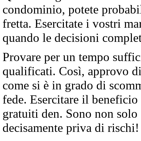
condominio, potete probabil
fretta. Esercitate i vostri ma
quando le decisioni comple
Provare per un tempo suffici
qualificati. Così, approvo d
come si è in grado di scomm
fede. Esercitare il beneficio
gratuiti den. Sono non solo
decisamente priva di rischi!