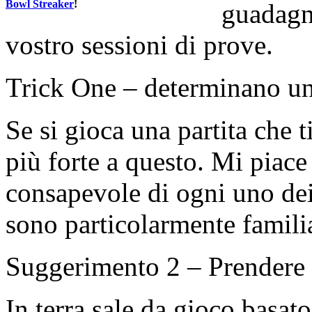
Bowl Streaker
!
guadagna
vostro sessioni di prove.
Trick One – determinano un 
Se si gioca una partita che t
più forte a questo. Mi piace
consapevole di ogni uno dei
sono particolarmente familia
Suggerimento 2 – Prendere i
In terra sale da gioco basato,