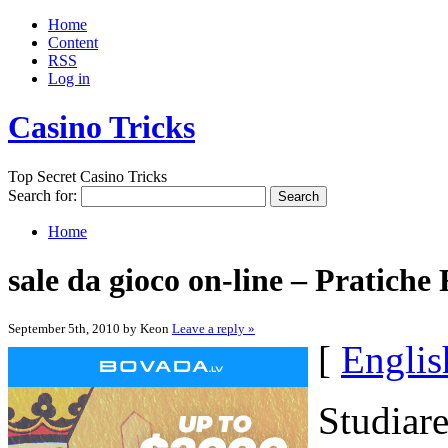
Home
Content
RSS
Log in
Casino Tricks
Top Secret Casino Tricks
Search for:
Home
sale da gioco on-line – Pratiche
September 5th, 2010 by Keon
Leave a reply »
[
Englis
Studiare