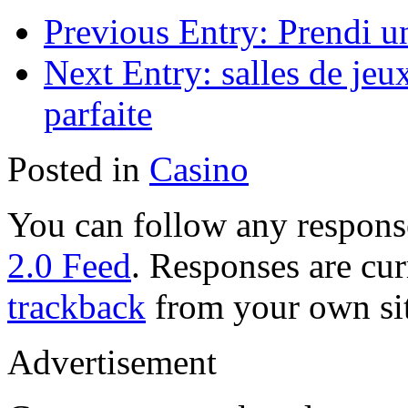
Previous Entry:
Prendi un
Next Entry:
salles de jeux
parfaite
Posted in
Casino
You can follow any response
2.0 Feed
. Responses are cur
trackback
from your own sit
Advertisement