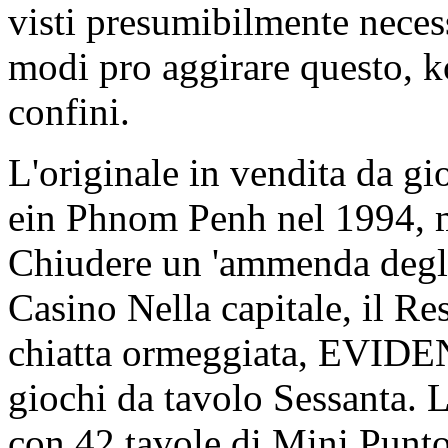
visti presumibilmente necess
modi pro aggirare questo, 
confini.
L'originale in vendita da 
ein Phnom Penh nel 1994, m
Chiudere un 'ammenda degli
Casino Nella capitale, il Re
chiatta ormeggiata, EVIDE
giochi da tavolo Sessanta. 
con 42 tavole di Mini Punto