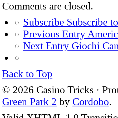
Comments are closed.
Subscribe
Subscribe to
Previous Entry
America
Next Entry
Giochi Cam
Back to Top
© 2026 Casino Tricks · Pr
Green Park 2
by
Cordobo
.
Valid XHTML 1.0 Transition