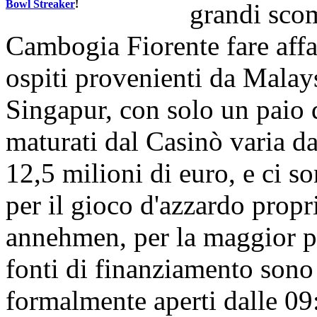
Bowl Streaker
!
grandi sco
Cambogia Fiorente fare affar
ospiti provenienti da Malay
Singapur, con solo un paio 
maturati dal Casinò varia da
12,5 milioni di euro, e ci s
per il gioco d'azzardo propri
annehmen, per la maggior pa
fonti di finanziamento sono 
formalmente aperti dalle 09