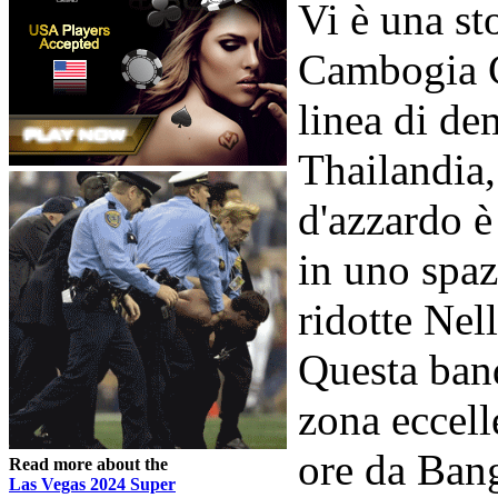
Vi è una sto
Cambogia C
linea di de
Thailandia,
d'azzardo è
in uno spa
ridotte Nel
Questa ban
zona eccell
ore da Ban
Read more about the
Las Vegas 2024 Super