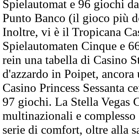
Spielautomat e 96 giochi da
Punto Banco (il gioco più 
Inoltre, vi è il Tropicana Ca
Spielautomaten Cinque e 66
rein una tabella di Casino 
d'azzardo in Poipet, ancora 
Casino Princess Sessanta ce
97 giochi. La Stella Vegas 
multinazionali e complesso 
serie di comfort, oltre alla 